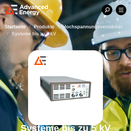
Startseite
/
Produkte
/
Hochspannungsverstärker
/
Systeme bis zu 5 kV
Systeme bis zu 5 kV