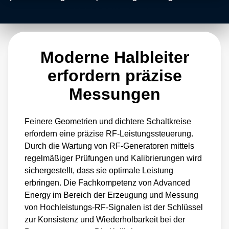
ordnungsgemäßen Betrieb sicherzustellen.
Advanced Energy bietet RF-Leistungsmesser
zur präzisen Kalibrierung von RF-Generatoren
Moderne Halbleiter
vor Ort, wo sich das Werkzeug befindet.
Unsere RF-Leistungsmesser der Serie 5500
erfordern präzise
verfügen über ein integriertes Display und
Messungen
können an mehreren in der Halbleiterindustrie
häufig verwendeten Frequenzpunkten kalibriert
Feinere Geometrien und dichtere Schaltkreise
werden, um die Anzahl der erforderlichen
erfordern eine präzise RF-Leistungssteuerung.
Durch die Wartung von RF-Generatoren mittels
Sensoren und Geräte zu minimieren.
regelmäßiger Prüfungen und Kalibrierungen wird
sichergestellt, dass sie optimale Leistung
erbringen. Die Fachkompetenz von Advanced
Energy im Bereich der Erzeugung und Messung
von Hochleistungs-RF-Signalen ist der Schlüssel
zur Konsistenz und Wiederholbarkeit bei der