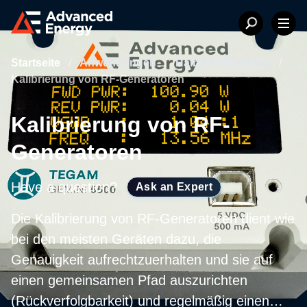
Startseite
/
Anwendungen
/
Halbleiterindustrie
/
Kalibrierung von RF-Generatoren
Kalibrierung von RF-
Generatoren
Have a question?
Ask an Expert
Die Kalibrierung von RF-Generatoren dient wie
bei den meisten Geräten dazu, die
Genauigkeit aufrechtzuerhalten und sie auf
einen gemeinsamen Pfad auszurichten
(Rückverfolgbarkeit) und regelmäßig einen