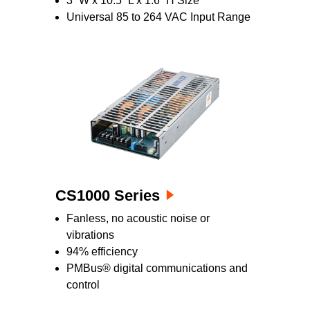
3” W x 10.5” L x 1.6” H Size
Universal 85 to 264 VAC Input Range
CS1000 Series
Fanless, no acoustic noise or
vibrations
94% efficiency
PMBus® digital communications and
control