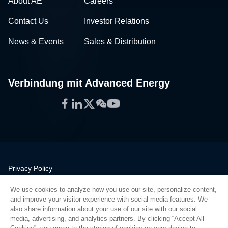
About AE
Careers
Contact Us
Investor Relations
News & Events
Sales & Distribution
Verbindung mit Advanced Energy
Facebook
LinkedIn
Twitter
WeChat
YouTube
Privacy Policy
Legal
We use cookies to analyze how you use our site, personalize content,
Quality
and improve your visitor experience with social media features. We
Sitemap
also share information about your use of our site with our social
media, advertising, and analytics partners. By clicking “Accept All
Supplier Portal