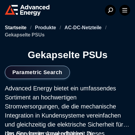
Startseite
/
Produkte
/
AC-DC-Netzteile
/
Gekapselte PSUs
Gekapselte PSUs
Parametric Search
Advanced Energy bietet ein umfassendes
Sortiment an hochwertigen
Stromversorgungen, die die mechanische
Integration in Kundensysteme vereinfachen
und gleichzeitig die elektrische Sicherheit für
das Servicepersonal erhöhen. Dieses
Um eine breite Anwendbarkeit zu