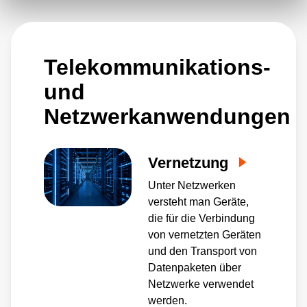
Diese Stromversorgungen entsprechen den
strengen Industriestandards für Sicherheit,
was für ihre Implementierung entscheidend ist.
Telekommunikations-
Durch die Konzentration auf die Verbesserung
von Effizienz, Zuverlässigkeit und
und
Leistungsdichte spielt Advanced Energy eine
Netzwerkanwendungen
entscheidende Rolle bei der Umgestaltung von
Basisstationen, Funkzugangsnetzen (RAN)
Vernetzung
sowie Kern- und Randanwendungen von
Unter Netzwerken
Telekommunikationsnetzen.
versteht man Geräte,
die für die Verbindung
von vernetzten Geräten
und den Transport von
Datenpaketen über
Netzwerke verwendet
werden.