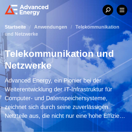
Startseite
/
Anwendungen
/
Telekommunikation
und Netzwerke
Telekommunikation und
Netzwerke
Advanced Energy, ein Pionier bei der
Weiterentwicklung der IT-Infrastruktur für
Computer- und Datenspeichersysteme,
zeichnet sich durch seine zuverlässigen
Netzteile aus, die nicht nur eine hohe Effizienz
aufweisen, sondern auch kostengünstig sind.