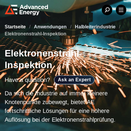
Startseite
/
Anwendungen
/
Halbleiterindustrie
/
Elektronenstrahl-Inspektion
Elektronenstrahl-
Inspektion
Have a question?
Ask an Expert
Da sich die Industrie auf immer kleinere
Knotenpunkte zubewegt, bietet AE
fortschrittliche Lösungen für eine höhere
Auflösung bei der Elektronenstrahlprüfung.