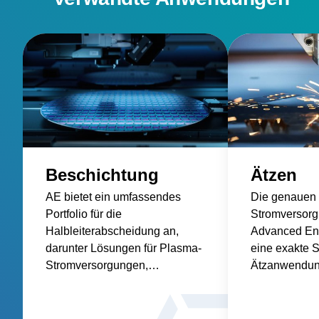
Beschichtung
Ätzen
AE bietet ein umfassendes
Die genauen
Portfolio für die
Stromversor
Halbleiterabscheidung an,
Advanced En
darunter Lösungen für Plasma-
eine exakte 
Stromversorgungen,
Ätzanwendun
Temperaturmessung,
Prozesswiede
Temperaturkontrolle und
Prozessausbe
Waferkontrolle.