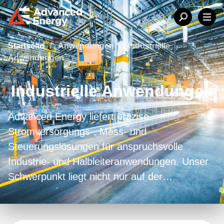
Startseite
/
Anwendungen
/
Industrielle
Anwendungen
Industrielle Anwendungen
Advanced Energy liefert präzise
Stromversorgungs-, Mess- und
Steuerungslösungen für anspruchsvolle
Industrie- und Halbleiteranwendungen. Unser
Schwerpunkt liegt nicht nur auf der
Sicherstellung von Produktqualität und
Gleichmäßigkeit, sondern auch auf der
Optimierung des Energieverbrauchs zum