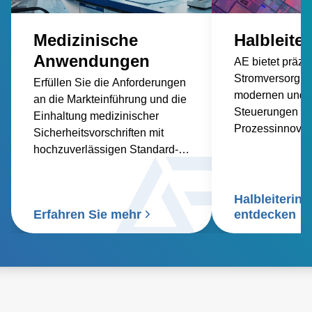
Medizinische
Halbleiter
Anwendungen
AE bietet präzi
Stromversorgun
Erfüllen Sie die Anforderungen
modernen und u
an die Markteinführung und die
Steuerungen für
Einhaltung medizinischer
Prozessinnovat
Sicherheitsvorschriften mit
Morgen an.
hochzuverlässigen Standard-
und kundenspezifischen
AC/DC- und DC/DC-Lösungen.
Halbleiterind
Erfahren Sie mehr
entdecken