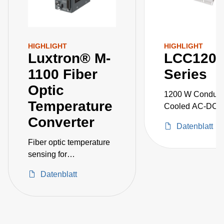
HIGHLIGHT
HIGHLIGHT
Luxtron® M-
LCC120
1100 Fiber
Series
Optic
1200 W Conduct
Temperature
Cooled AC-DC 
Supplies
Converter
Datenblatt
Fiber optic temperature
sensing for
semiconductor in etch
Datenblatt
and deposition
applications between
-200 to 450C