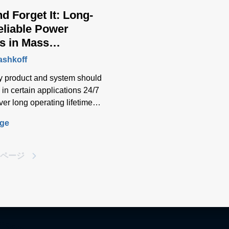
nd Forget It: Long-
liable Power
s in Mass
ometry
ashkoff
y product and system should
, in certain applications 24/7
over long operating lifetimes
ental design criteria.
age
ページ