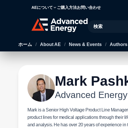
AEについて
ご購入方法
お問い合わせ
Site Search
ホーム
/
About AE
/
News & Events
/
Author
Mark Pashk
Advanced Energy
Mark is a Senior High Voltage Product Line Manager 
product lines for medical applications through their 
and analysis. He has over 20 years of experience in 