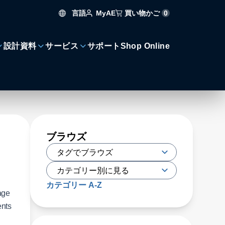
言語
買い物かご
0
MyAE
設計資料
サービス
サポート
Shop Online
ブラウズ
カテゴリー A-Z
age
ents