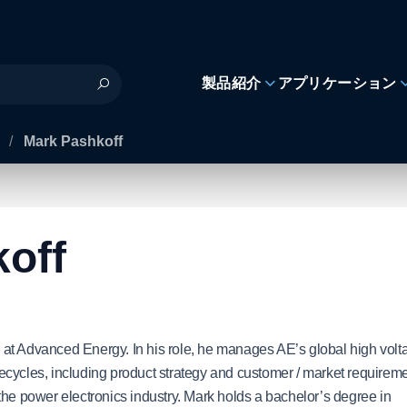
製品紹介
アプリケーション
s
/
Mark Pashkoff
off
at Advanced Energy. In his role, he manages AE’s global high volt
lifecycles, including product strategy and customer / market requirem
the power electronics industry. Mark holds a bachelor’s degree in