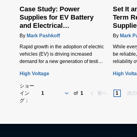
Case Study: Power
Set It a
Supplies for EV Battery
Term Re
and Electrical
Supplie
Infrastructure Testing
Spectr
By
Mark Pashkoff
By
Mark P
Rapid growth in the adoption of electric
While ever
vehicles (EV) is driving increased
be reliable
demand for a new generation of testing
reliability 
solutions to test the vehicle battery and
is a fundam
High Voltage
High Volt
electrical infrastructure.
ショー
イン
of
1
前へ
1
次の
グ：