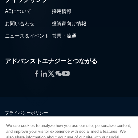
AEについて
採用情報
お問い合わせ
投資家向け情報
ニュース＆イベント
営業・流通
アドバンストエナジーとつながる
Facebook
LinkedIn
Twitter
WeChat
YouTube
プライバシーポリシー
法的情報
We use cookies to analyze how you use our site, personalize content,
品質
and improve your visitor experience with social media features. We
サイトマップ
also share information about your use of our site with our social