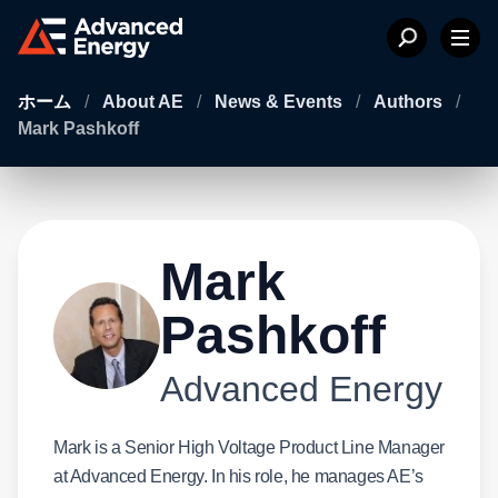
ホーム
/
About AE
/
News & Events
/
Authors
/
Mark Pashkoff
Mark
Pashkoff
Advanced Energy
Mark is a Senior High Voltage Product Line Manager
at Advanced Energy. In his role, he manages AE’s