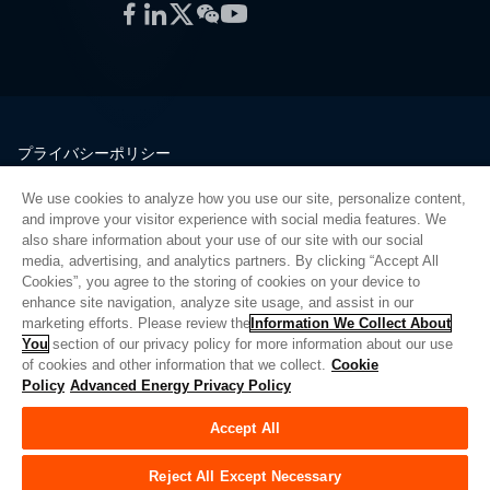
Facebook
LinkedIn
Twitter
WeChat
YouTube
プライバシーポリシー
法的情報
We use cookies to analyze how you use our site, personalize content,
品質
and improve your visitor experience with social media features. We
サイトマップ
also share information about your use of our site with our social
media, advertising, and analytics partners. By clicking “Accept All
サプライヤーポータル
Cookies”, you agree to the storing of cookies on your device to
UK Modern Slavery Act
enhance site navigation, analyze site usage, and assist in our
marketing efforts. Please review the
Information We Collect About
Privacy Preferences
You
section of our privacy policy for more information about our use
of cookies and other information that we collect.
Cookie
Do Not Sell or Share My Personal Information
Policy
Advanced Energy Privacy Policy
Limit the Use of My Sensitive Personal Information
Accept All
© Copyright 2026
アドバンスドエナジー
| ビルド 39545
Reject All Except Necessary