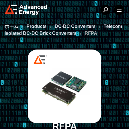
ホーム
/
Products
/
DC-DC Converters
/
Telecom
Isolated DC-DC Brick Converters
/
RFPA
RFPA