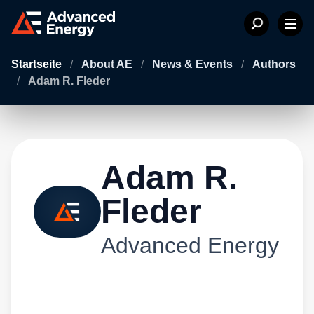
Startseite
/
About AE
/
News & Events
/
Authors
/
Adam R. Fleder
Adam R.
Fleder
Advanced Energy