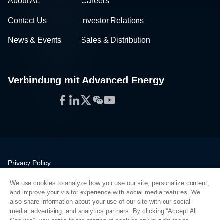
About AE
Careers
Contact Us
Investor Relations
News & Events
Sales & Distribution
Verbindung mit Advanced Energy
Facebook
LinkedIn
Twitter
WeChat
YouTube
Privacy Policy
Legal
We use cookies to analyze how you use our site, personalize content,
Quality
and improve your visitor experience with social media features. We
Sitemap
also share information about your use of our site with our social
media, advertising, and analytics partners. By clicking “Accept All
Supplier Portal