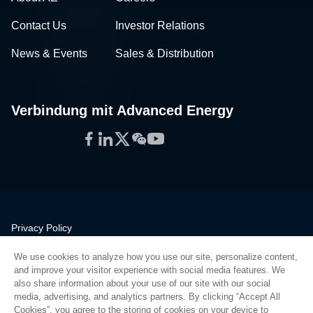
Contact Us
Investor Relations
News & Events
Sales & Distribution
Verbindung mit Advanced Energy
Facebook
LinkedIn
Twitter
WeChat
YouTube
Privacy Policy
Legal
We use cookies to analyze how you use our site, personalize content,
Quality
and improve your visitor experience with social media features. We
Sitemap
also share information about your use of our site with our social
media, advertising, and analytics partners. By clicking “Accept All
Supplier Portal
Cookies”, you agree to the storing of cookies on your device to