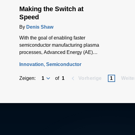
Making the Switch at
Speed
By
Denis Shaw
With the goal of enabling faster
semiconductor manufacturing plasma
processes, Advanced Energy (AE)
threw the switch on a radical
Innovation
Semiconductor
development program back in 2010 to
develop and launch the industry’s
Zeigen:
of
1
Vorherige
1
Weite
fastest RF power tuning network.