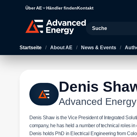
Über AE
Händler finden
Kontakt
Site Search
Startseite
/
About AE
/
News & Events
/
Auth
Denis Sha
Advanced Energy
Denis Shaw is the Vice President of Integrated Solut
company, he has held a number of technical roles in
Denis holds PhD in Electrical Engineering from Color