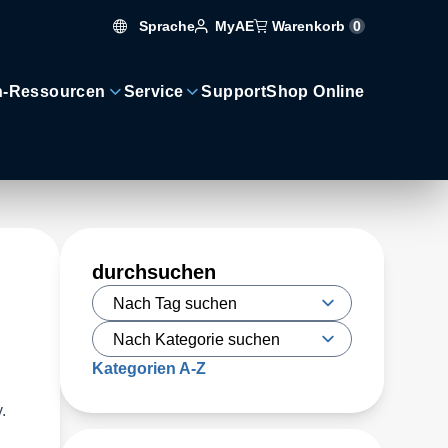
Sprache
Warenkorb
0
MyAE
n-Ressourcen
Service
Support
Shop Online
durchsuchen
Kategorien A-Z
.