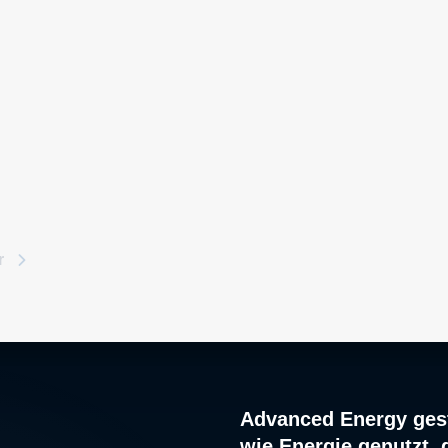
r
Advanced Energy gest
wie Energie genutzt, 