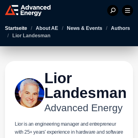
Startseite
/
About AE
/
News & Events
/
Authors
/
Lior Landesman
Lior
Landesman
Advanced Energy
Lior is an engineering manager and entrepreneur
with 25+ years’ experience in hardware and software