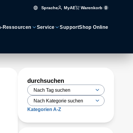
Sprache
Warenkorb
0
MyAE
n-Ressourcen
Service
Support
Shop Online
durchsuchen
Kategorien A-Z