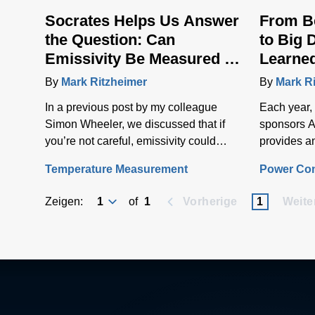
Socrates Helps Us Answer
From Be
the Question: Can
to Big 
Emissivity Be Measured in
Learned
Real Time?
2017
By
Mark Ritzheimer
By
Mark R
In a previous post by my colleague
Each year,
Simon Wheeler, we discussed that if
sponsors A
you’re not careful, emissivity could
provides an
become a pyrometer’s “Achilles heel.”
customers, 
Temperature Measurement
Power Con
Encompass
products, d
Zeigen:
of
1
Vorherige
1
Weite
training i
and network
from the a