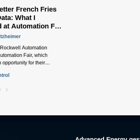
tter French Fries
Data: What I
 at Automation Fair
itzheimer
 Rockwell Automation
utomation Fair, which
 opportunity for their
distributors, and
trol
 Partners to see new
iscuss industry trends, get
r
n break-outs and workshops,
 with solution providers
round the US.
Advanced Energy gest