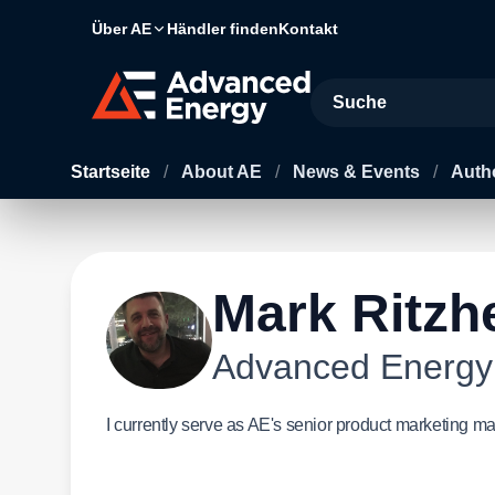
Über AE
Händler finden
Kontakt
Site Search
Startseite
/
About AE
/
News & Events
/
Auth
Mark Ritzh
Advanced Energy
I currently serve as AE's senior product marketing m