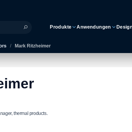
Produkte
Anwendungen
Desig
ors
/
Mark Ritzheimer
eimer
anager, thermal products.