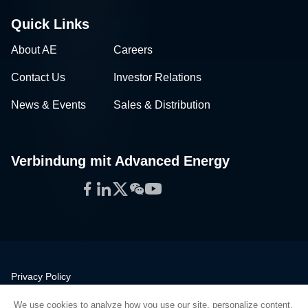
Quick Links
About AE
Careers
Contact Us
Investor Relations
News & Events
Sales & Distribution
Verbindung mit Advanced Energy
Facebook
LinkedIn
Twitter
WeChat
YouTube
Privacy Policy
Legal
We use cookies to analyze how you use our site, personalize content,