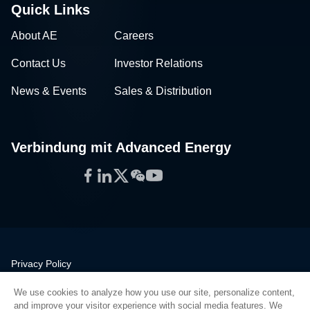
Quick Links
About AE
Careers
Contact Us
Investor Relations
News & Events
Sales & Distribution
Verbindung mit Advanced Energy
Facebook
LinkedIn
Twitter
WeChat
YouTube
Privacy Policy
Legal
We use cookies to analyze how you use our site, personalize content,
Quality
and improve your visitor experience with social media features. We