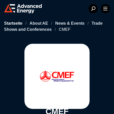
Startseite
/
About AE
/
News & Events
/
Trade
Shows and Conferences
/
CMEF
CMEF