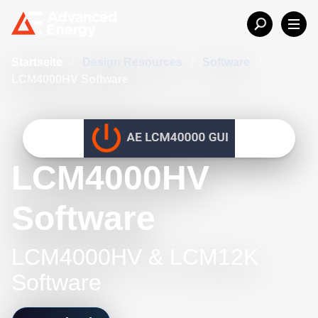
Startseite
/
Design Resources
/
Software
/
LCM4000HV Software
LCM4000HV
Software
LCM4000HV & LCM12K
Software