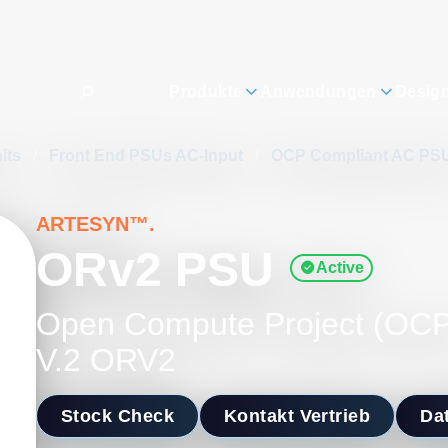
Produkte
Anwendungen
Desig
its
/
Front End PSUs AC-Input
/
OCP Compliant AC PS
ARTESYN™.
ORv2 PSU
Active
Open Compute Project (OCP
V.2 ORV2
Stock Check
Kontakt Vertrieb
Dat