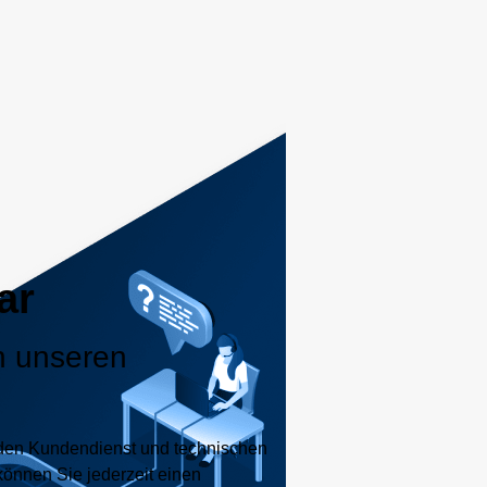
ar
n unseren
nden Kundendienst und technischen
können Sie jederzeit einen