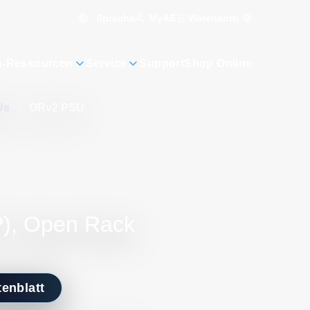
Sprache
Warenkorb
0
MyAE
n-Ressourcen
Service
Support
Shop Online
Us
/
ORv2 PSU
), Open Rack
enblatt