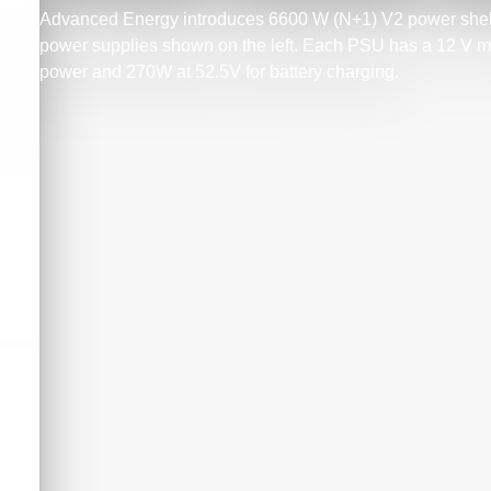
Advanced Energy introduces 6600 W (N+1) V2 power shel
power supplies shown on the left. Each PSU has a 12 V m
power and 270W at 52.5V for battery charging.