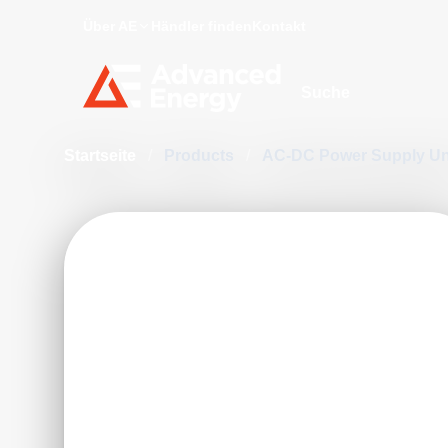
Über AE
Händler finden
Kontakt
Site Search
Startseite
/
Products
/
AC-DC Power Supply Un