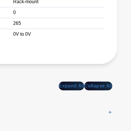
Rack-mount
0
265
0V to 0V
Expand All
Collapse All