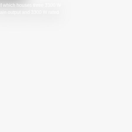
f which houses three 3300 W
ain output and 3300 W rated