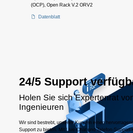
(OCP), Open Rack V.2 ORV2
Datenblatt
24/5 Support verfügb
Holen Sie sich Expertenrat vo
Ingenieuren
Wir sind bestrebt, unseren Kunden einen hervorrage
Support zu bieten. Mit Live-Chat und Telefon-Support 