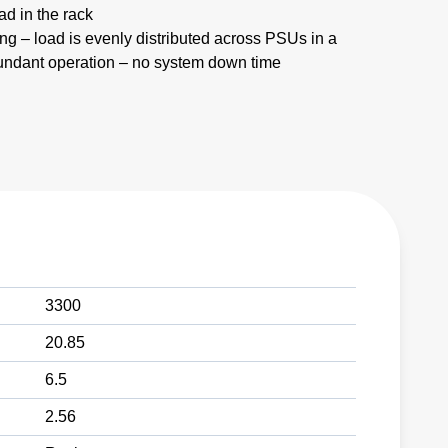
d in the rack
ing – load is evenly distributed across PSUs in a
dundant operation – no system down time
3300
20.85
6.5
2.56