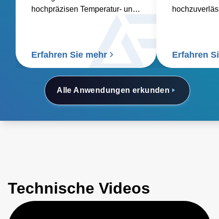
hochpräzisen Temperatur- und
hochzuverläs
Gasmessgeräten für die
und kundensp
anspruchsvollsten industriellen
AC/DC- und 
Prozesse.
Erfahren Sie mehr
Erfahren S
Alle Anwendungen erkunden
Technische Videos