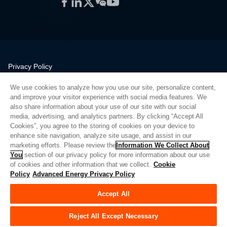
Facebook
LinkedIn
Twitter
WeChat
YouTube
Privacy Policy
Legal
We use cookies to analyze how you use our site, personalize content,
Quality
and improve your visitor experience with social media features. We
Sitemap
also share information about your use of our site with our social
media, advertising, and analytics partners. By clicking “Accept All
Supplier Portal
Cookies”, you agree to the storing of cookies on your device to
UK Modern Slavery Act
enhance site navigation, analyze site usage, and assist in our
marketing efforts. Please review the
Information We Collect About
Privacy Preferences
You
section of our privacy policy for more information about our use
of cookies and other information that we collect.
Cookie
Do Not Sell or Share My Personal Information
Policy
Advanced Energy Privacy Policy
Limit the Use of My Sensitive Personal Information
Accept All
© Copyright 2026
Advanced Energy
| Bauen: 39545
Reject All Except Necessary