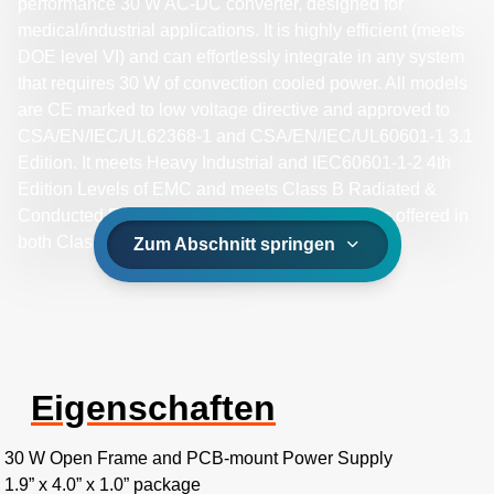
performance 30 W AC-DC converter, designed for
medical/industrial applications. It is highly efficient (meets
DOE level VI) and can effortlessly integrate in any system
that requires 30 W of convection cooled power. All models
are CE marked to low voltage directive and approved to
CSA/EN/IEC/UL62368-1 and CSA/EN/IEC/UL60601-1 3.1
Edition. It meets Heavy Industrial and IEC60601-1-2 4th
Edition Levels of EMC and meets Class B Radiated &
Conducted Emissions with margin. The GB30 is offered in
both Class I and Class II input.
Zum Abschnitt springen
Eigenschaften
30 W Open Frame and PCB-mount Power Supply
1.9” x 4.0” x 1.0” package