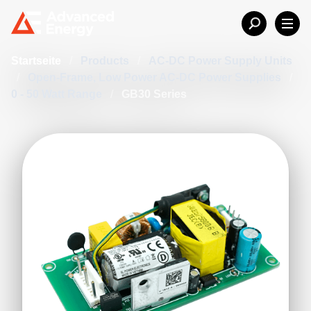
Startseite
/
Products
/
AC-DC Power Supply Units
/
Open-Frame, Low Power AC-DC Power Supplies
/
0 - 50 Watt Range
/
GB30 Series