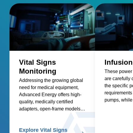
Vital Signs
Infusio
Monitoring
These power 
are carefully
Addressing the growing global
the specific 
need for medical equipment,
requirements 
Advanced Energy offers high-
pumps, while 
quality, medically certified
factors such as
adapters, open-frame models,
safety, size a
and custom solutions for
efficiency, an
healthcare suppliers of vital
Explore Vital Signs
signs patient monitors.