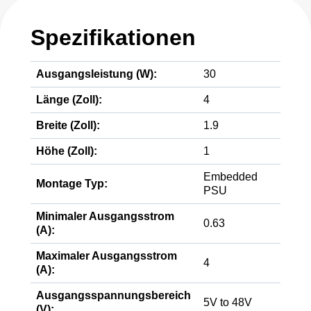
Spezifikationen
Ausgangsleistung (W):
30
Länge (Zoll):
4
Breite (Zoll):
1.9
Höhe (Zoll):
1
Embedded
Montage Typ:
PSU
Minimaler Ausgangsstrom
0.63
(A):
Maximaler Ausgangsstrom
4
(A):
Ausgangsspannungsbereich
5V to 48V
(V):