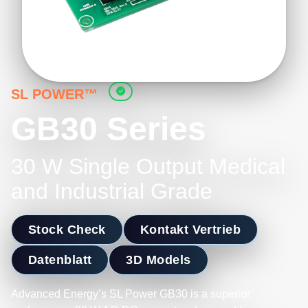
SL POWER™
GB30 Series
30 W Single Output Medical
and Industrial Grade
Stock Check
Kontakt Vertrieb
Datenblatt
3D Models
Advanced Energy’s SL Power GB30 is a superior