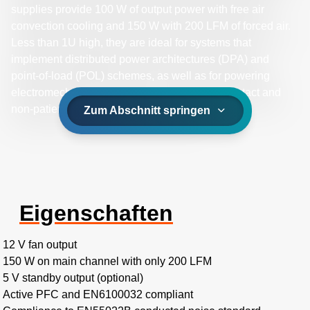
supplies provide 100 W of output power with free air
convection cooling and 150 W with 200 LFM of forced air.
Less than 1U high, they are ideal for systems that
implement distributed power architectures (DPA) and
point-of-load (POL) schemes, as well as for powering
electromechanical devices and non-patient contact and
non-patient critical medical applications.
Zum Abschnitt springen
Eigenschaften
12 V fan output
150 W on main channel with only 200 LFM
5 V standby output (optional)
Active PFC and EN6100032 compliant