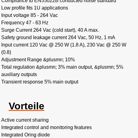
Compliance to EN55022B conducted noise standard
Low profile fits 1U applications
Input voltage 85 - 264 Vac
Frequency 47 - 63 Hz
Surge Current 264 Vac (cold start), 40 A max.
Safety ground leakage current 264 Vac, 50 Hz, 1 mA
Input current 120 Vac @ 250 W (1.8 A), 230 Vac @ 250 W
(0.8)
Adjustment Range &plusmn; 10%
Total regulation &plusmn; 3% main output, &plusmn; 5%
auxiliary outputs
Transient response 5% main output
Vorteile
Active current sharing
Integrated control and monitoring features
Integrated Oring diode