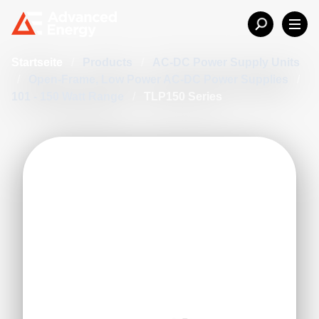
Startseite
/
Products
/
AC-DC Power Supply Units
/
Open-Frame, Low Power AC-DC Power Supplies
/
101 - 150 Watt Range
/
TLP150 Series