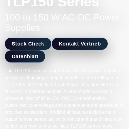
TLP150 Series
100 to 150 W AC-DC Power
Supplies
Stock Check
Kontakt Vertrieb
Datenblatt
The TLP150 series of open-frame AC-DC power supplies
comprises four single-output models, offering voltages of
12 V, 24 V, 36 V or 48 V. Each model also provides 12 V
fan and 5 V standby outputs. All four models accept a
universal input of 85 to 264 VAC. Comprehensive
overcurrent, overvoltage and overtemperature protection is
provided as standard. Additional features include main
output remote sense, active current sharing and integrated
control and monitoring facilities. TLP150 series power