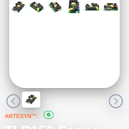
ARTESYN™.