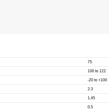
75
100 to 122
-20 to +100
2.3
1.45
0.5