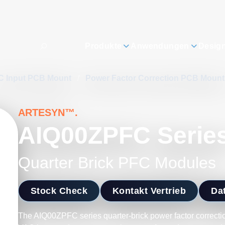
Produkte
Anwendungen
Desig
C Input PCB Mount
/
Power Factor Correction PCB Moun
ARTESYN™.
AIQ00ZPFC Serie
Quarter Brick PFC Modules
Stock Check
Kontakt Vertrieb
Dat
The AIQ00ZPFC series quarter-brick power factor correcti