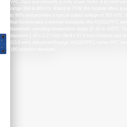
VAC input and presents a unity power factor. It accommod
range 360 to 800 Hz. Rated at 75 W, the module offers a p
to 90% and provides a typical output voltage of 393 VDC
that incorporates a thermal baseplate, the AIQ00ZPFC 
baseplate operating temperature range of -20 to 100˚C. T
standard 1.45 x 2.27 inch (36.8 x 57.9 mm) footprint and an
(13.9 mm). Advanced Energy’ AIQ00ZPFC series PFC mo
160 avionics standard.