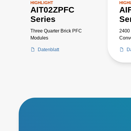
HIGHLIGHT
HIGH
AIT02ZPFC
AI
Series
Se
Three Quarter Brick PFC
2400 
Modules
Conve
Datenblatt
Da