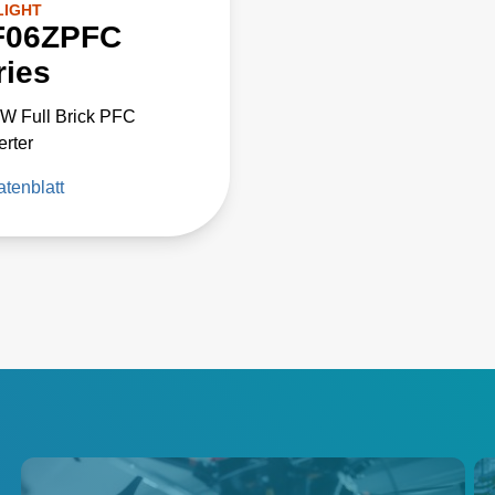
LIGHT
F06ZPFC
ries
W Full Brick PFC
rter
tenblatt