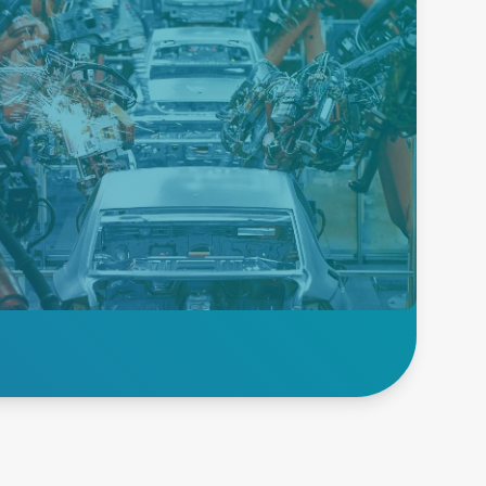
Robotik und
Transport
Unsere Lösungen
gewährleisten zuverlässige,
hocheffiziente Abläufe, die für
die Aufrechterhaltung der
Maschinenverfügbarkeit und
die Einhaltung zahlreicher
Industriestandards unerlässlich
sind.
Erfahren Sie mehr