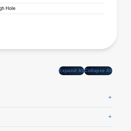
gh Hole
Expand All
Collapse All