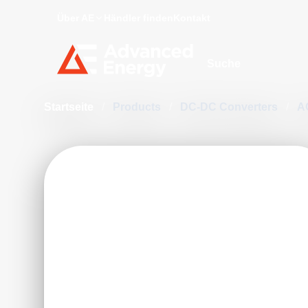
Über AE
Händler finden
Kontakt
Site Search
Startseite
/
Products
/
DC-DC Converters
/
A