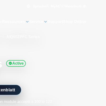
Sprache
Warenkorb
0
MyAE
n-Ressourcen
Service
Support
Shop Online
t
/
AIQ00ZPFC Series
s
Active
enblatt
on module accepts a 100 to 122