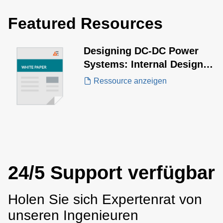
Featured Resources
Designing DC-DC Power
Systems: Internal Design
vs. Off-the-Shelf Modules
Ressource anzeigen
24/5 Support verfügbar
Holen Sie sich Expertenrat von
unseren Ingenieuren