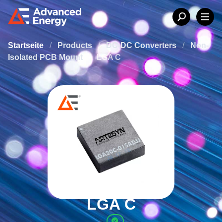
Startseite
/
Products
/
DC-DC Converters
/
Non-
Isolated PCB Mount
/
LGA C
LGA C