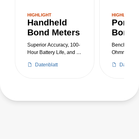
HIGHLIGHT
HIGHLIGHT
Handheld
Portab
Bond Meters
Bond 
Superior Accuracy, 100-
Bench Top Mi
Hour Battery Life, and a
Ohmmeter a
3-Year Warranty
Meter
Datenblatt
Datenbla