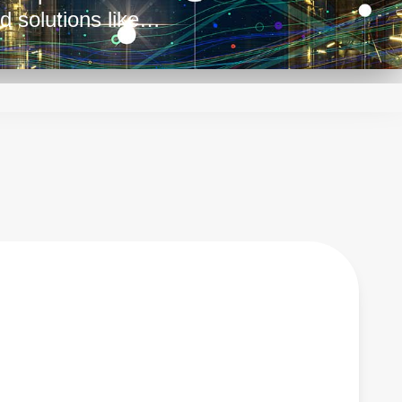
d solutions like
supplies. We also
 capable of powering
plications such as