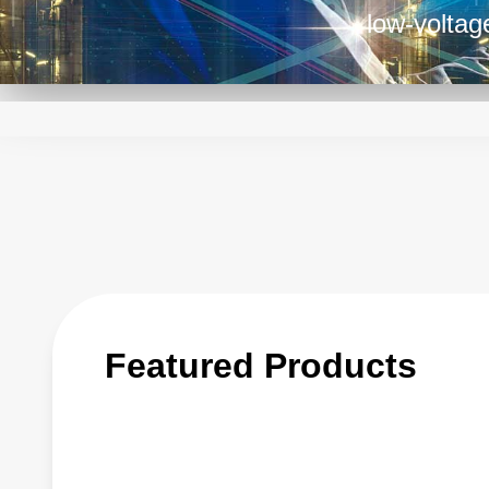
low-voltag
remote-rad
provide P
multiple h
transport 
Featured Products