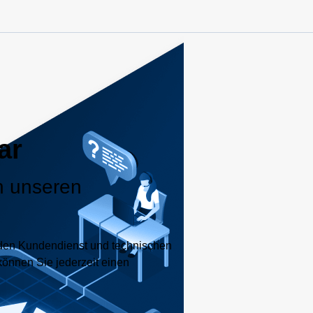
ar
n unseren
nden Kundendienst und technischen
können Sie jederzeit einen