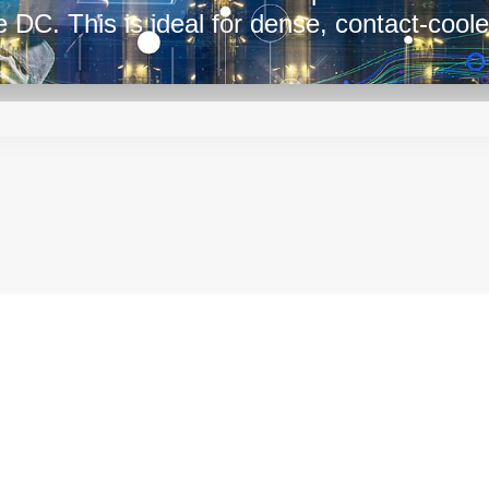
e DC. This is ideal for dense, contact-coole
io-heads, industrial, and transport power 
FC modules, ranging from 75 W to 2400 W,
igh-voltage isolated DC-DC converters in ap
and avionics.