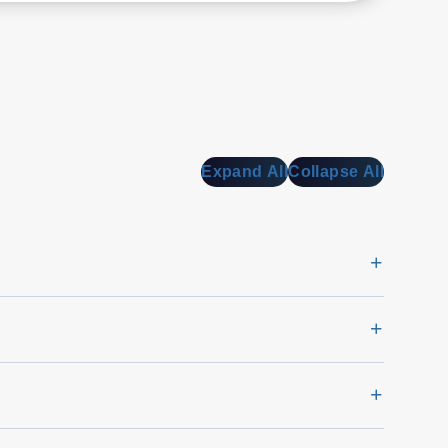
Expand All
Collapse All