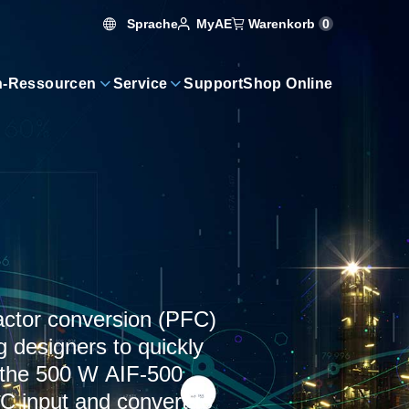
Sprache
Warenkorb
0
MyAE
n-Ressourcen
Service
Support
Shop Online
factor conversion (PFC)
 designers to quickly
s the 500 W AIF-500
C input and convert to