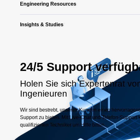
Engineering Resources
Insights & Studies
24/5 Support verfügb
Holen Sie sich Expertenrat vo
Ingenieuren
Wir sind bestrebt, unseren Kunden einen hervorrage
Support zu bieten. Mit Live-Chat und Telefon-Support 
qualifizierten Techniker um Hilfe bitten.