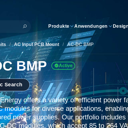
Produkte
Anwendungen
Desig
its
/
AC Input PCB Mount
/
AC-DC BMP
DC BMP
Active
ic Search
nergy offers a variety of efficient power 
modules for diverse applications, enabling
lored power supplies. Our portfolio include
 AC-DC modules, which accept 85 to 264 VA