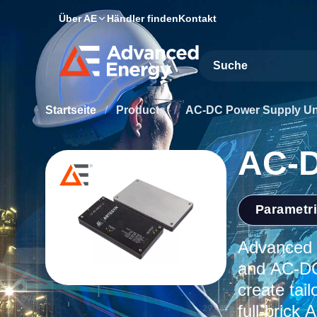
Über AE
Händler finden
Kontakt
Site Search
Startseite
/
Products
/
AC-DC Power Supply Un
AC-
Parametr
Advanced E
and AC-DC 
create tai
full-brick