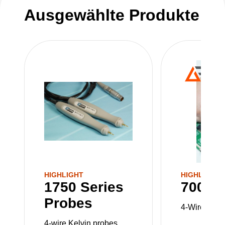
Ausgewählte Produkte
HIGHLIGHT
HIGHLIGHT
1750 Series
700 Se
Probes
4-Wire Prob
4-wire Kelvin probes