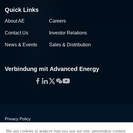
Quick Links
About AE
Careers
Contact Us
Investor Relations
News & Events
Sales & Distribution
Verbindung mit Advanced Energy
Facebook
LinkedIn
Twitter
WeChat
YouTube
Privacy Policy
Legal
We use cookies to analyze how you use our site, personalize content,