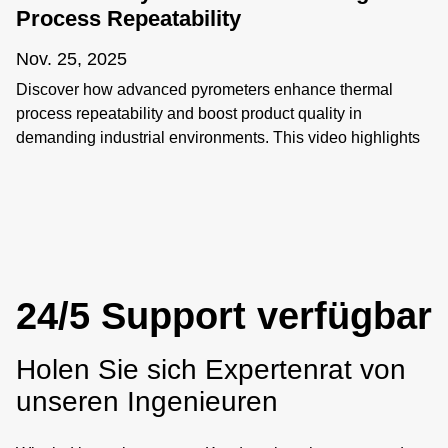
Process Repeatability
Nov. 25, 2025
Discover how advanced pyrometers enhance thermal
process repeatability and boost product quality in
demanding industrial environments. This video highlights
key features like active ambient compensation, immunity to
contamination, robust designs for harsh conditions, and
active emissivity compensation. Learn how these
innovative temperature measurement tools ensure
accuracy and reliability, overcoming challenges such as
stray energy interference, changing emissivity, and
24/5 Support verfügbar
extreme temperatures. Elevate your manufacturing
processes with precision and innovation for superior
performance!
Holen Sie sich Expertenrat von
unseren Ingenieuren