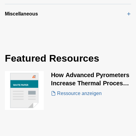
Miscellaneous
Featured Resources
How Advanced Pyrometers
Increase Thermal Process
Repeatability and Product
Ressource anzeigen
Quality