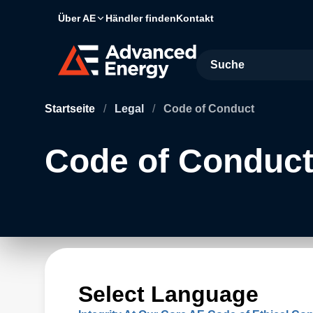
Über AE
Händler finden
Kontakt
Site Search
Startseite
/
Legal
/
Code of Conduct
Code of Conduc
Select Language