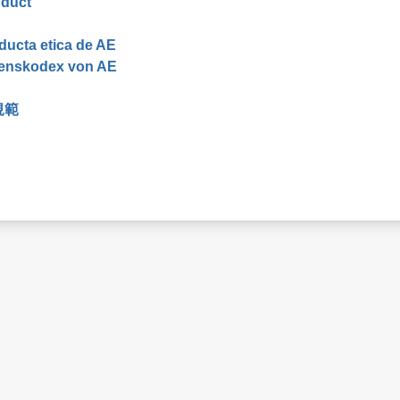
nduct
ducta etica de AE
ltenskodex von AE
規範