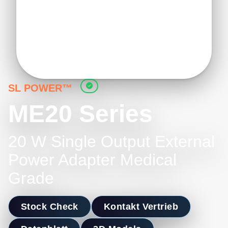
SL POWER™
ME20 Series
20 W Single Output External
Power Adapter Medical
Grade
Stock Check
Kontakt Vertrieb