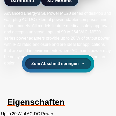
Datenblatt
3D Models
Advanced Energy’s SL Power ME20 series of desktop and
wall-plug AC-DC external power adapter comprises nine
output models. All models feature medical safety approvals
and accept a universal input of 90 to 264 VAC. ME20
series power adapters provide up to 20 W of output power
with IP22 rated enclosure and are ideal for applications
that are used in environments where AC mains power may
be noisy or unstable and equipment shutdown is not an
option.
Zum Abschnitt springen
Eigenschaften
Up to 20 W of AC-DC Power