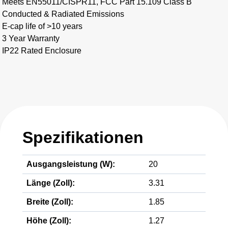
Meets EN55011/CISPR11, FCC Part 15.109 Class B
Conducted & Radiated Emissions
E-cap life of >10 years
3 Year Warranty
IP22 Rated Enclosure
Spezifikationen
Ausgangsleistung (W):
20
Länge (Zoll):
3.31
Breite (Zoll):
1.85
Höhe (Zoll):
1.27