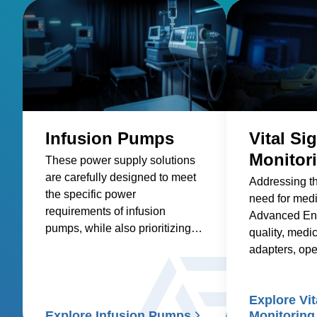
Infusion Pumps
Vital Si
Monitor
These power supply solutions
are carefully designed to meet
Addressing t
the specific power
need for med
requirements of infusion
Advanced Ene
pumps, while also prioritizing
quality, medic
factors such as reliability,
adapters, op
safety, size and weight,
and custom so
efficiency, and compatibility.
healthcare sup
Explore Vit
signs patient
Explore Infusion Pumps
Monitoring