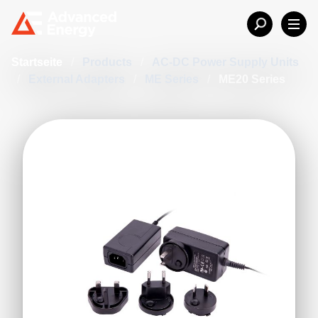
Startseite
/
Products
/
AC-DC Power Supply Units
/
External Adapters
/
ME Series
/
ME20 Series