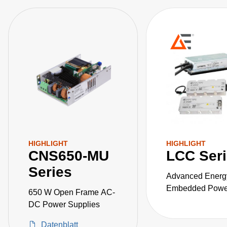
HIGHLIGHT
HIGHLIGHT
CNS650-MU
LCC Ser
Series
Advanced Energ
Embedded Power
650 W Open Frame AC-
the LCC series o
DC Power Supplies
fanless, fully-en
Datenblatt
AC-DC power sup