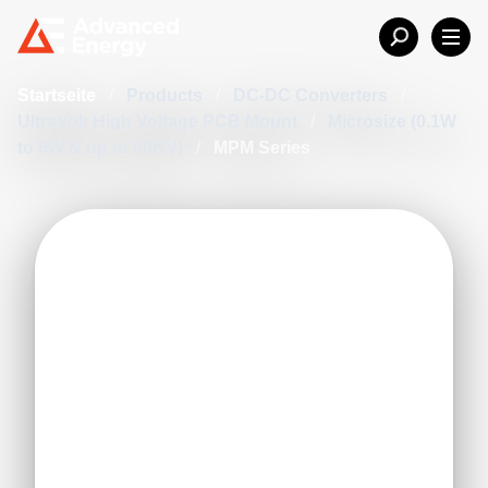
Startseite
/
Products
/
DC-DC Converters
/
UltraVolt High Voltage PCB Mount
/
Microsize (0.1W
to 6W & up to 60KV)
/
MPM Series