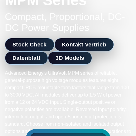
MPM Series
Compact, Proportional, DC-
DC Power Supplies
Stock Check
Kontakt Vertrieb
Datenblatt
3D Models
Advanced Energy's UltraVolt MPM series of reliable,
general-purpose high voltage modules features eight
compact, PCB-mountable form factors that range from 100
to 3000 VDC. All modules deliver up to 1.5 W of power
from a 12 or 24 VDC input. Single-output positive or
negative polarities are available. Reversed input polarity,
intermittent-output, and open-/short-circuit protection is
standard. Choose from non-isolated and isolated output
options and select shielded or unshielded configurations to