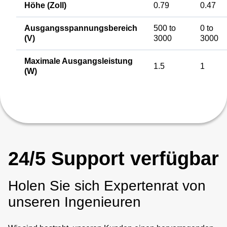
Höhe (Zoll)
0.79
0.47
Ausgangsspannungsbereich
500 to
0 to
(V)
3000
3000
Maximale Ausgangsleistung
1.5
1
(W)
24/5 Support verfügbar
Holen Sie sich Expertenrat von
unseren Ingenieuren