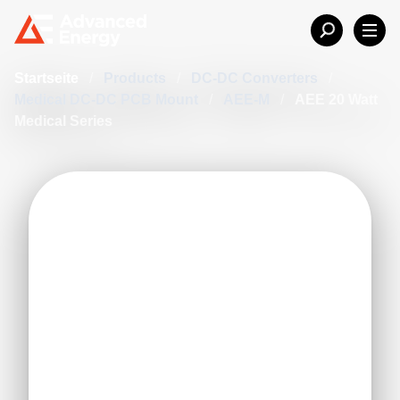
Startseite
/
Products
/
DC-DC Converters
/
Medical DC-DC PCB Mount
/
AEE-M
/
AEE 20 Watt
Medical Series