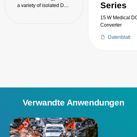
Series
a variety of isolated DC-
DC converters for low
15 W Medical D
power applications in
Converter
industrial automation,
instrumentation, test and
Datenblatt
measurement, medical
equipment, and
telecommunications.
Verwandte Anwendungen