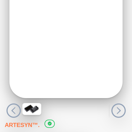
ARTESYN™.