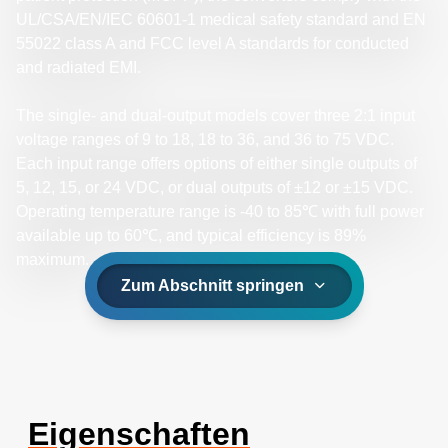
UL/CSA/EN/IEC 60601-1 medical safety standard and EN
55022 class A and FCC level A standards for conducted
and radiated EMI.
The single- and dual-output models cover three 2:1 input
voltage ranges of 9 to 18, 18 to 36, and 36 to 75 VDC.
Each input range offers options of either single outputs of
5, 12, 15, or 24 VDC, or dual outputs of ±12 or ±15 VDC.
Operating temperature range is -40 to 85℃ with full power
available up to 60℃, and typical efficiency is 89%
maximum.
Zum Abschnitt springen
Eigenschaften