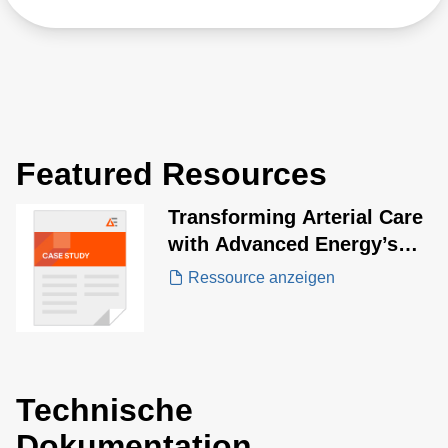
Featured Resources
Transforming Arterial Care
with Advanced Energy’s
Lithotripsy Power
Ressource anzeigen
Solutions
Technische
Dokumentation