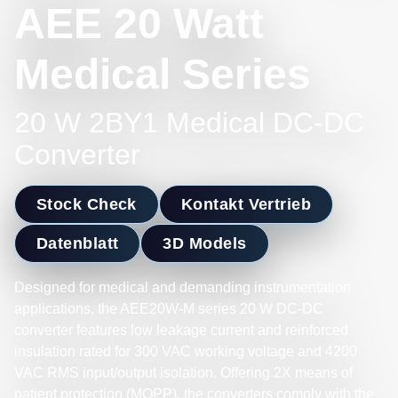
AEE 20 Watt
Medical Series
20 W 2BY1 Medical DC-DC
Converter
Stock Check
Kontakt Vertrieb
Datenblatt
3D Models
Designed for medical and demanding instrumentation
applications, the AEE20W-M series 20 W DC-DC
converter features low leakage current and reinforced
insulation rated for 300 VAC working voltage and 4200
VAC RMS input/output isolation. Offering 2X means of
patient protection (MOPP), the converters comply with the