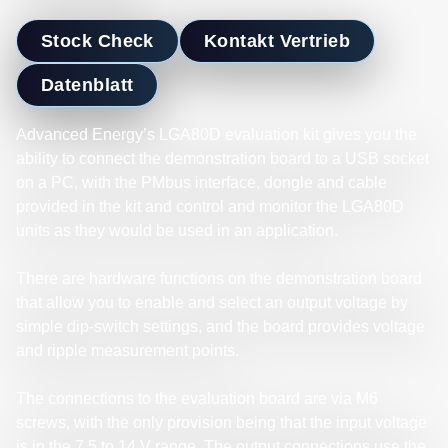
Stock Check
Kontakt Vertrieb
Datenblatt
Advanced Energy’s LGA80D evaluation kit gives you the
ability to connect the demonstration board to a USB socket
on a PC, with the PMbus interface, dongle and cable
provided in the kit and control and monitor the LGA80D
units as they would be used in an application.
There are hardware functions on the demonstration board
that allow you to enable and select an output voltage by
simple dip-switch settings, and the board provides voltage
and ripple measurement points.
The connections to the evaluation board are via M6
screws, with the only provision being that the input voltage
is in the 7.5 to 14 V range. The output connections use the