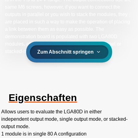
same M6 screws, however, if you want to connect the
outputs in parallel or you wish to stack the modules, they
are placed in such a way to make the operation of placing
a link between them as easy as possible. The
demonstration board is populated with two LGA80D
modules, allowing you to test independent channel or
stacked-module operation.
Zum Abschnitt springen
Eigenschaften
Allows users to evaluate the LGA80D in either
independent output mode, single output mode, or stacked-
output mode.
1 module is in single 80 A configuration