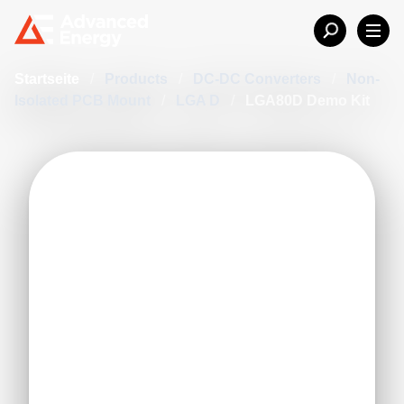
Startseite
/
Products
/
DC-DC Converters
/
Non-
Isolated PCB Mount
/
LGA D
/
LGA80D Demo Kit