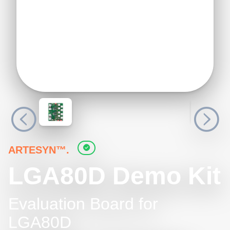
ARTESYN™.
LGA80D Demo Kit
Evaluation Board for
LGA80D